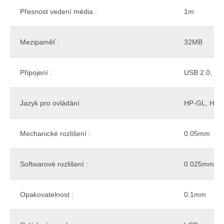
Přesnost vedení média :
1m
Mezipaměť :
32MB
Připojení :
USB 2.0, US
Jazyk pro ovládání :
HP-GL, HP-
Mechanické rozlišení :
0.05mm
Softwarové rozlišení :
0.025mm
Opakovatelnost :
0.1mm