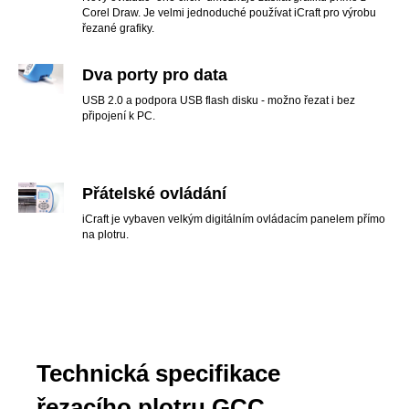
Corel Draw. Je velmi jednoduché používat iCraft pro výrobu
řezané grafiky.
Dva porty pro data
USB 2.0 a podpora USB flash disku - možno řezat i bez
připojení k PC.
Přátelské ovládání
iCraft je vybaven velkým digitálním ovládacím panelem přímo
na plotru.
Technická specifikace
řezacího plotru GCC