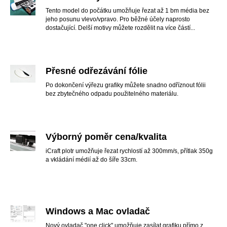
Tento model do počátku umožňuje řezat až 1 bm média bez
jeho posunu vlevo/vpravo. Pro běžné účely naprosto
dostačující. Delší motivy můžete rozdělit na více částí...
Přesné odřezávání fólie
Po dokončení výřezu grafiky můžete snadno odříznout fólii
bez zbytečného odpadu použitelného materiálu.
Výborný poměr cena/kvalita
iCraft plotr umožňuje řezat rychlostí až 300mm/s, přítlak 350g
a vkládání médií až do šíře 33cm.
Windows a Mac ovladač
Nový ovladač "one click" umožňuje zasílat grafiku přímo z