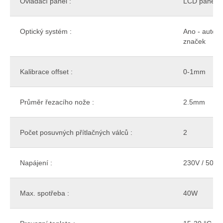
Ovládací panel :
LCD panel
Optický systém :
Ano - autom
značek
Kalibrace offset :
0-1mm
Průměr řezacího nože :
2.5mm
Počet posuvných přítlačných válců :
2
Napájení :
230V / 50Hz
Max. spotřeba :
40W