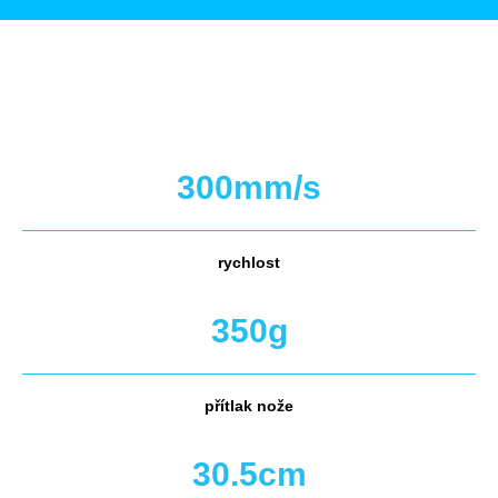
300
mm/s
rychlost
350g
přítlak nože
30.5cm