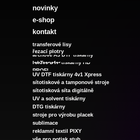
novinky
e-shop
kontakt
transferové lisy
řezací plotry
archové A3 DTF tiskárny
rolové DTF tiskárny HD
InkTransfer
PROFI
UV DTF tiskárny 4v1 Xpress
sítotiskové a tamponové stroje
sítotisková síta digitálně
UV a solvent tiskárny
DTG tiskárny
stroje pro výrobu placek
sublimace
reklamní textil PIXY
vše pro potisk stuh