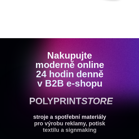
Nakupujte
Nakupujte
moderně online
moderně online
24 hodin denně
24 hodin denně v
v B2B e-shopu
B2B e-shopu
POLYPRINT
STORE
stroje a spotřební materiály
pro výrobu reklamy, potisk
textilu a signmaking