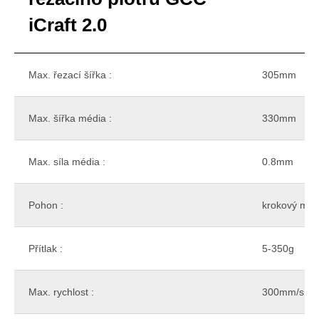
iCraft 2.0
Max. řezací šířka :
305mm
Max. šířka média :
330mm
Max. síla média :
0.8mm
Pohon :
krokový mot
Přítlak :
5-350g
Max. rychlost :
300mm/s