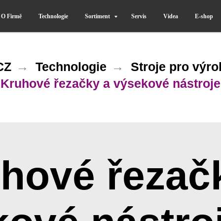
O Firmě
Technologie
Sortiment
Servis
Videa
E-shop
CZ
→
Technologie
→
Stroje pro výr
Kruhové řezačky a výsekové nástroje
hové řezač