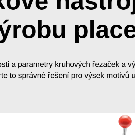
ové nástro
ýrobu plac
sti a parametry kruhových řezaček a v
te to správné řešení pro výsek motivů 