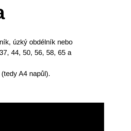
a
lník, úzký obdélník nebo
37, 44, 50, 56, 58, 65 a
 (tedy A4 napůl).