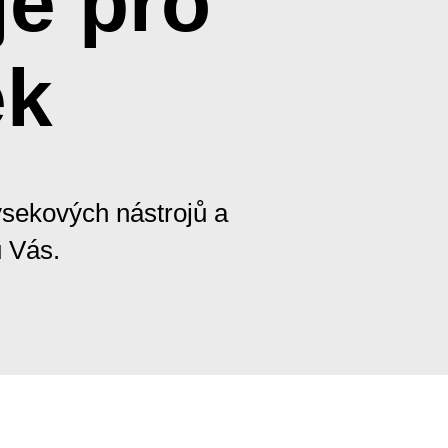
je pro
ek
ýsekových nástrojů a
u Vás.