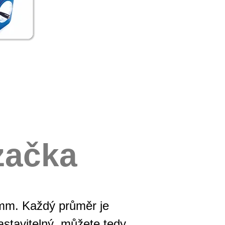
začka
8mm. Každý průměr je
nastavitelný, můžete tedy