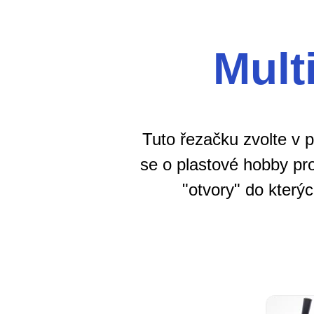
Mult
Tuto řezačku zvolte v 
se o plastové hobby pro
"otvory" do který