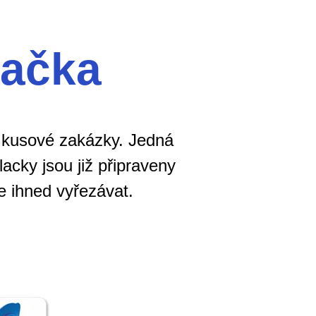
začka
e kusové zakázky. Jedná
acky jsou již připraveny
e ihned vyřezávat.