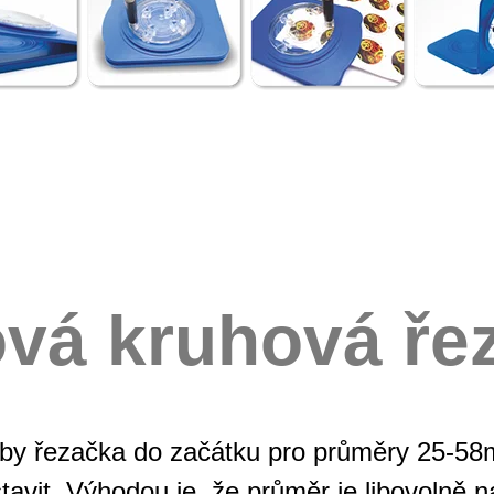
vá kruhová ře
obby řezačka do začátku pro průměry 25-5
tavit. Výhodou je, že průměr je libovolně 