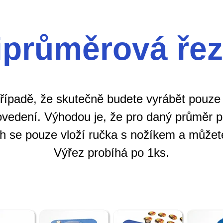
iprůměrová ře
případě, že skutečně budete vyrábět pouz
vedení. Výhodou je, že pro daný průměr pl
ch se pouze vloží ručka s nožíkem a můžet
Výřez probíhá po 1ks.