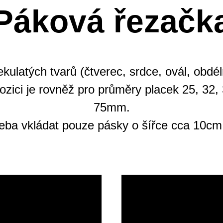
Páková řezačk
kulatých tvarů (čtverec, srdce, ovál, obdé
ozici je rovněž pro průměry placek 25, 32, 
75mm.
řeba vkládat pouze pásky o šířce cca 10cm