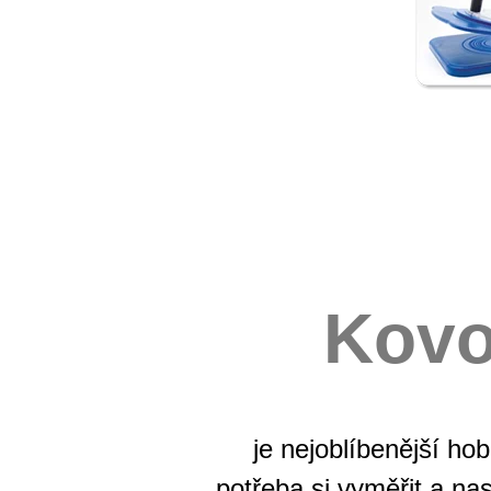
Kovo
je nejoblíbenější h
potřeba si vyměřit a nas