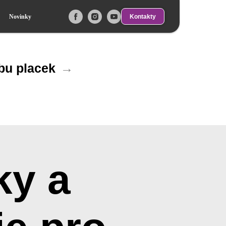
Kontakty
Novinky
obu placek
→
ky a