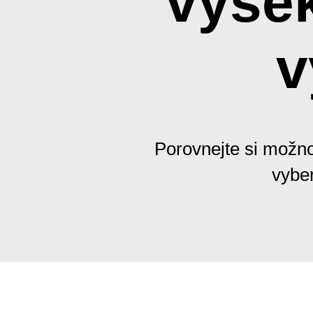
výsek
v
Porovnejte si možno
vyber