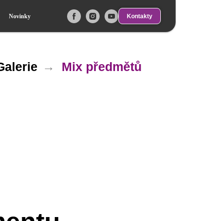
Kontakty
Novinky
alerie
→
Mix předmětů