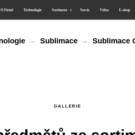
O Firmě
Technologie
Sortiment
Servis
Videa
E-shop
nologie
→
Sublimace
→
Sublimace G
GALLERIE