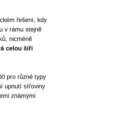
ckém řešení, kdy
 v rámu stejně
sků, nicméně
á celou šíři
200 pro různé typy
í upnutí síťoviny
všemi známými