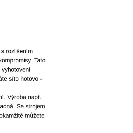
 rozlišením
 kompromisy. Tato
 vyhotovení
te síto hotovo -
ní. Výroba např.
ladná. Se strojem
okamžitě můžete