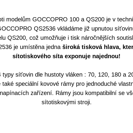
proti modelům GOCCOPRO 100 a QS200 je v techni
e GOCCOPRO QS2536 vkládáme již upnutou síťovinu
lu QS200, což umožňuje i tisk náročnějších souti
S2536 je umístěna jedna
široká tisková hlava, kter
sítotiskového síta exponuje najednou!
4 typy síťovin dle hustoty vláken : 70, 120, 180 a 
také speciální kovové rámy pro jednoduché vlastn
 napínacích zařízení. Rámy jsou kompatibilní se 
sítotiskovými stroji.