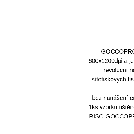
GOCCOPRO Q
600x1200dpi a je
revoluční 
sítotiskových t
bez nanášení em
1ks vzorku tiště
RISO GOCCOPRO 