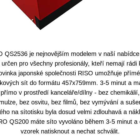
S2536 je nejnovějším modelem v naší nabídce s
 určen pro všechny profesionály, kteří nemají rádi
novinka japonské společnosti RISO umožňuje přímé
iskových sít do formátu 457x759mm. 3-5 minut a má
přímo v prostředí kanceláře/dílny - bez chemikálií,
ulze, bez osvitu, bez filmů, bez vymývání a suše
ného na sítotisku byla dosud velmi zdlouhavá a nák
QS200 máte síto vyvoláno během 3-5 minut a 
vzorek natisknout a nechat schválit.