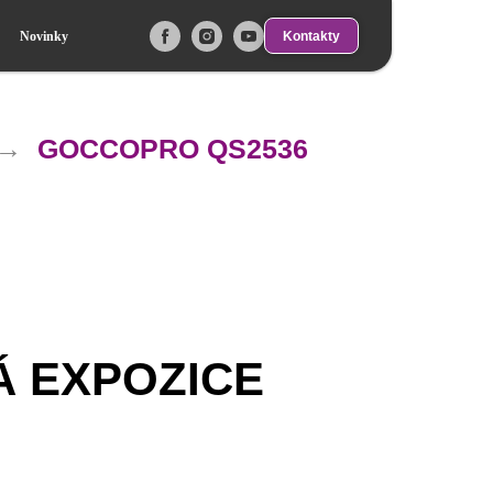
Kontakty
Novinky
→
GOCCOPRO QS2536
Á EXPOZICE