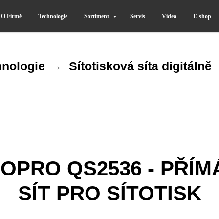
O Firmě
Technologie
Sortiment
Servis
Videa
E-shop
nologie
→
Sítotisková síta digitálně
OPRO QS2536 - PŘÍM
SÍT PRO SÍTOTISK