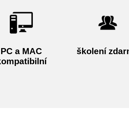
PC a MAC
školení zda
kompatibilní